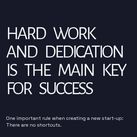
HARD WORK
AND DEDICATION
IS THE MAIN KEY
FOR SUCCESS
One important rule when creating a new start-up:
There are no shortcuts.